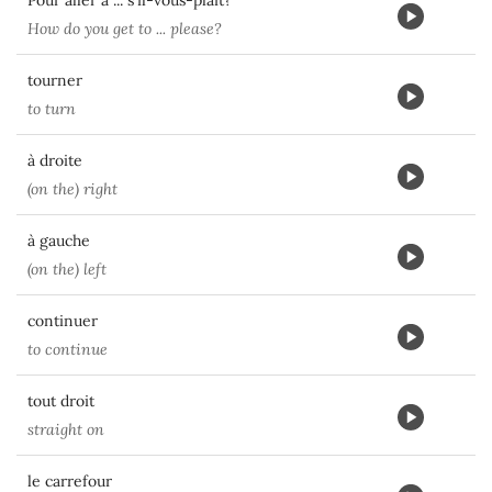
Pour aller à ... s'il-vous-plaît?
How do you get to ... please?
tourner
to turn
à droite
(on the) right
à gauche
(on the) left
continuer
to continue
tout droit
straight on
le carrefour