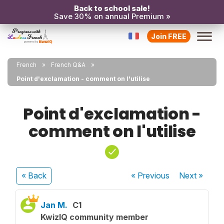
Back to school sale!
Save 30% on annual Premium »
Join FREE
French
French Q&A
Point d'exclamation - comment on l'utilise
Point d'exclamation -
comment on l'utilise
« Back
« Previous
Next
»
Jan M.
C1
KwizIQ community member