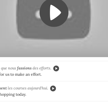
t que nous
fassions
des efforts.
for us to make an effort.
sent
les courses aujourd'hui.
hopping today.