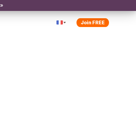
 »
Join FREE