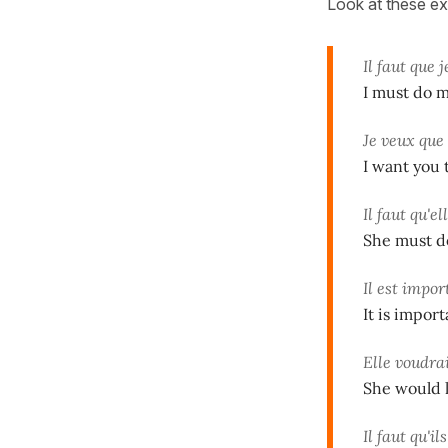
Look at these e
Il faut que 
I must do 
Je veux que
I want you 
Il faut qu'el
She must d
Il est impo
It is import
Elle voudra
She would 
Il faut qu'il