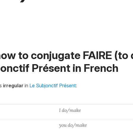
ow to conjugate FAIRE (to 
onctif Présent in French
is
irregular
in
Le Subjonctif Présent
:
I do/make
you do/make