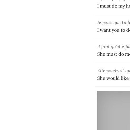
I must do my 
Je veux que tu
f
I want you to d
Il faut qu'elle
fa
She must do mo
Elle voudrait q
She would like