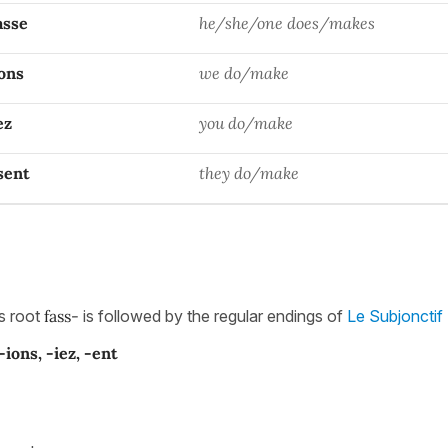
asse
he/she/one does/makes
ions
we do/make
ez
you do/make
sent
they do/make
ts root
fass-
is followed by the regular endings of
Le Subjonctif
 -ions, -iez, -ent