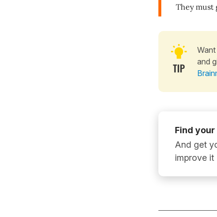
They must 
Want 
and g
Brain
Find your
And get yo
improve it