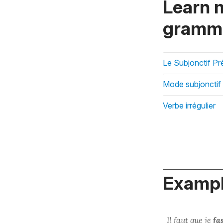
Learn 
gramma
Le Subjonctif Pr
Mode subjonctif
Verbe irrégulier
Exampl
Il faut que je
fa