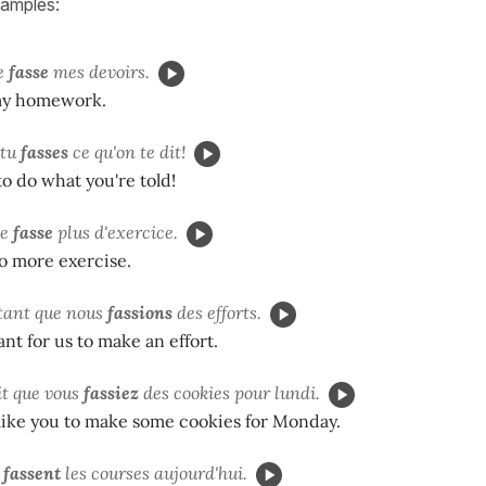
xamples:
je
fasse
mes devoirs.
my homework.
 tu
fasses
ce qu'on te dit!
to do what you're told!
le
fasse
plus d'exercice.
o more exercise.
rtant que nous
fassions
des efforts.
ant for us to make an effort.
it que vous
fassiez
des cookies pour lundi.
like you to make some cookies for Monday.
s
fassent
les courses aujourd'hui.