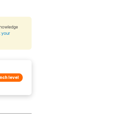
knowledge
t your
nch level