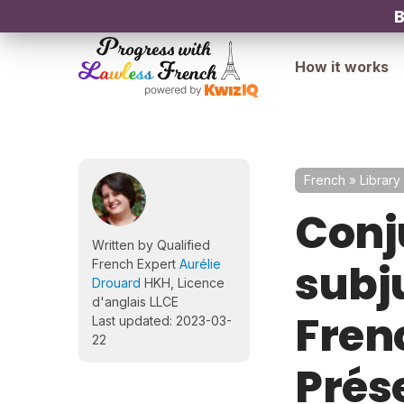
B
How it works
French
»
Library
Conju
Written by Qualified
subj
French Expert
Aurélie
Drouard
HKH, Licence
d'anglais LLCE
Fren
Last updated: 2023-03-
22
Prés