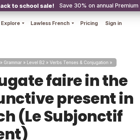
Save 30% on annual Premium
ack to school sale!
Explore
Lawless French
Pricing
Sign in
»
Grammar
»
Level B2
»
Verbs Tenses & Conjugation
»
gate faire in the
unctive present in
ch (Le Subjonctif
ent)