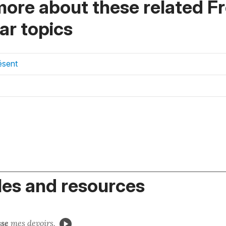
more about these related F
r topics
ésent
es and resources
sse
mes devoirs.