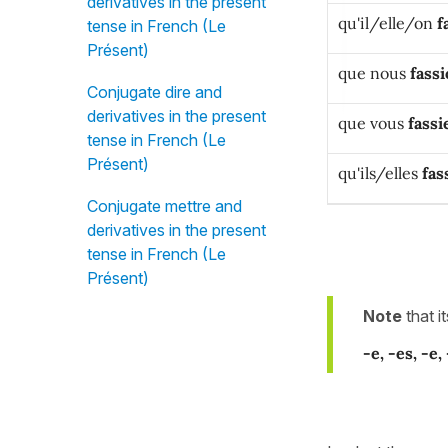
derivatives in the present
qu'il/elle/on
f
tense in French (Le
Présent)
que nous
fass
Conjugate dire and
derivatives in the present
que vous
fassi
tense in French (Le
Présent)
qu'ils/elles
fas
Conjugate mettre and
derivatives in the present
tense in French (Le
Présent)
Note
that i
-e, -es, -e,