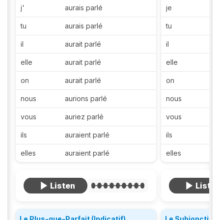
j'
aurais parlé
je
p
tu
aurais parlé
tu
p
il
aurait parlé
il
p
elle
aurait parlé
elle
p
on
aurait parlé
on
p
nous
aurions parlé
nous
p
vous
auriez parlé
vous
p
ils
auraient parlé
ils
p
elles
auraient parlé
elles
p
Le Plus-que-Parfait (Indicatif)
Le Subjonctif P