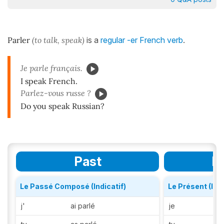
Parler
(to talk, speak)
is a
regular -er French verb
.
Je parle français.
I speak French.
Parlez-vous russe ?
Do you speak Russian?
Past
P
Le Passé Composé (Indicatif)
Le Présent (Indi
j'
ai parlé
je