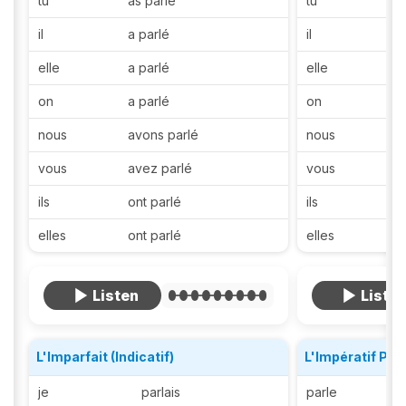
tu
as parlé
tu
il
a parlé
il
elle
a parlé
elle
on
a parlé
on
nous
avons parlé
nous
vous
avez parlé
vous
ils
ont parlé
ils
elles
ont parlé
elles
L'Imparfait (Indicatif)
L'Impératif Pré
je
parlais
parle