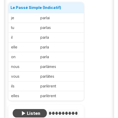
Le Passé Simple (Indicatif)
je
parlai
tu
parlas
il
parla
elle
parla
on
parla
nous
parlâmes
vous
parlâtes
ils
parlèrent
elles
parlèrent