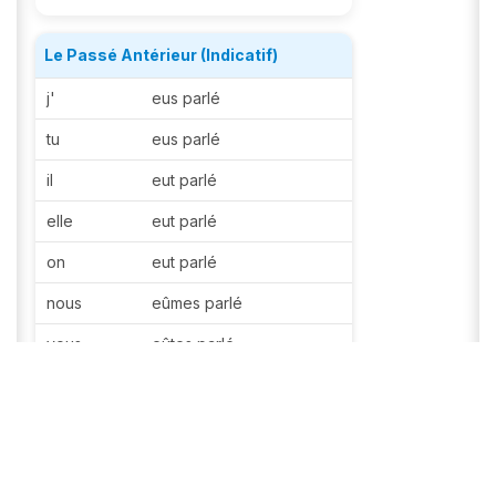
Le Passé Antérieur (Indicatif)
j'
eus parlé
tu
eus parlé
il
eut parlé
elle
eut parlé
on
eut parlé
nous
eûmes parlé
vous
eûtes parlé
ils
eurent parlé
elles
eurent parlé
Q&A Forum
0 questions, 0 answers