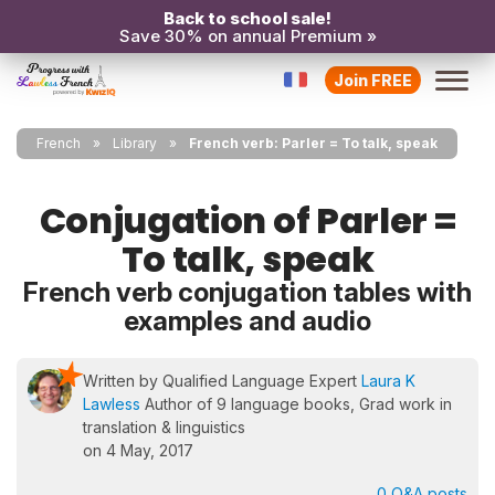
Back to school sale!
Save 30% on annual Premium »
Join FREE
French
Library
French verb: Parler = To talk, speak
Conjugation of Parler =
To talk, speak
French verb conjugation tables with
examples and audio
Written by Qualified Language Expert
Laura K
Lawless
Author of 9 language books, Grad work in
translation & linguistics
on 4 May, 2017
0 Q&A posts