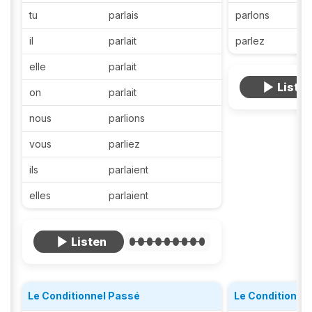
tu
parlais
parlons
il
parlait
parlez
elle
parlait
on
parlait
nous
parlions
vous
parliez
ils
parlaient
elles
parlaient
Le Conditionnel Passé
Le Conditionne