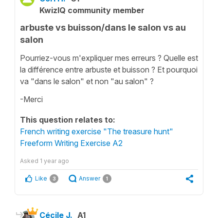
KwizIQ community member
arbuste vs buisson/dans le salon vs au
salon
Pourriez-vous m'expliquer mes erreurs ? Quelle est
la différence entre arbuste et buisson ? Et pourquoi
va "dans le salon" et non "au salon" ?
-Merci
This question relates to:
French writing exercise "The treasure hunt"
Freeform Writing Exercise A2
Asked
1 year ago
Like
Answer
3
1
Cécile J.
A1