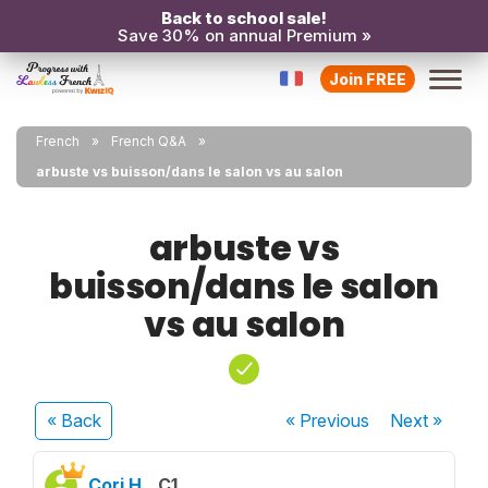
Back to school sale!
Save 30% on annual Premium »
Join FREE
French
French Q&A
arbuste vs buisson/dans le salon vs au salon
arbuste vs
buisson/dans le salon
vs au salon
« Back
« Previous
Next
»
Cori H.
C1