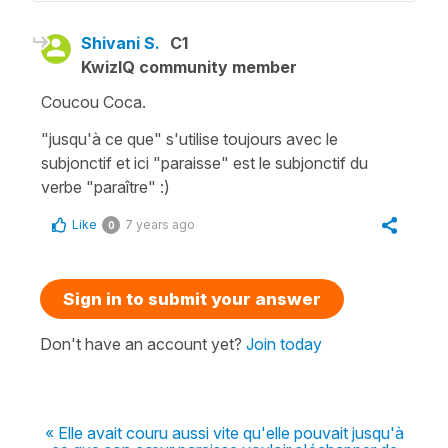
Shivani S.
C1
KwizIQ community member
Coucou Coca.
"jusqu'à ce que" s'utilise toujours avec le
subjonctif et ici "paraisse" est le subjonctif du
verbe "paraître" :)
Like
7 years ago
0
Sign in to submit your answer
Don't have an account yet?
Join today
« Elle avait couru aussi vite qu'elle pouvait jusqu'à