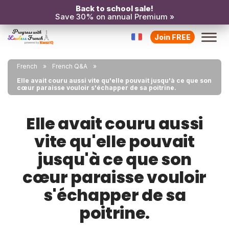
Back to school sale!
Save 30% on annual Premium »
Join FREE
French
French Q&A
Elle avait couru aussi vite qu'elle pouvait jusqu'à ce que son
cœur paraisse vouloir s'échapper de sa poitrine.
Elle avait couru aussi
vite qu'elle pouvait
jusqu'à ce que son
cœur paraisse vouloir
s'échapper de sa
poitrine.