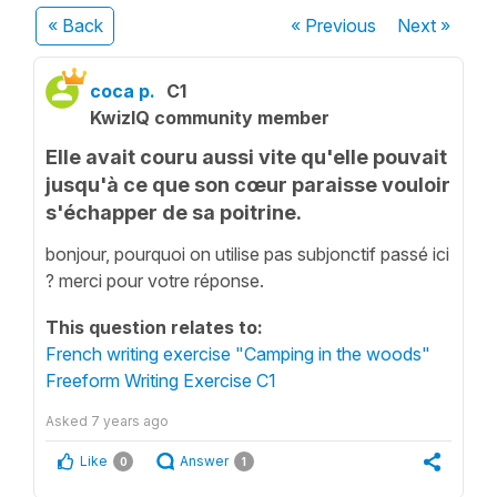
« Back
« Previous
Next
»
coca p.
C1
KwizIQ community member
Elle avait couru aussi vite qu'elle pouvait
jusqu'à ce que son cœur paraisse vouloir
s'échapper de sa poitrine.
bonjour, pourquoi on utilise pas subjonctif passé ici
? merci pour votre réponse.
This question relates to:
French writing exercise "Camping in the woods"
Freeform Writing Exercise C1
Asked
7 years ago
Like
Answer
0
1