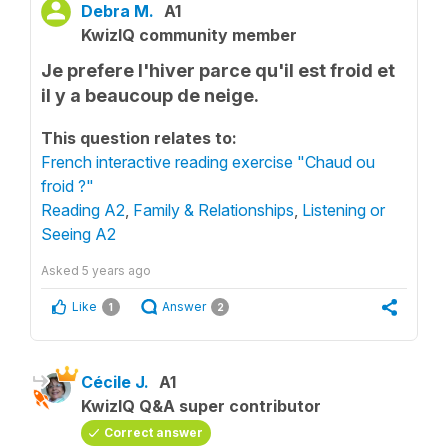
Debra M.
A1
KwizIQ community member
Je prefere l'hiver parce qu'il est froid et
il y a beaucoup de neige.
This question relates to:
French interactive reading exercise "Chaud ou
froid ?"
Reading A2
,
Family & Relationships
,
Listening or
Seeing A2
Asked
5 years ago
Like
Answer
1
2
Cécile J.
A1
KwizIQ Q&A super contributor
Correct answer