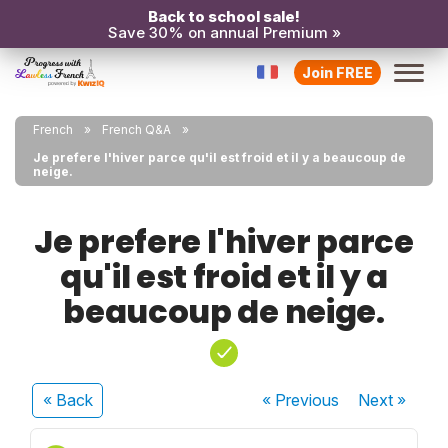
Back to school sale!
Save 30% on annual Premium »
Join FREE
French
French Q&A
Je prefere l'hiver parce qu'il est froid et il y a beaucoup de
neige.
Je prefere l'hiver parce
qu'il est froid et il y a
beaucoup de neige.
« Back
« Previous
Next
»