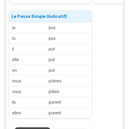
Le Passé Simple (Indicatif)
je
pus
tu
pus
il
put
elle
put
on
put
nous
pûmes
vous
pûtes
ils
purent
elles
purent