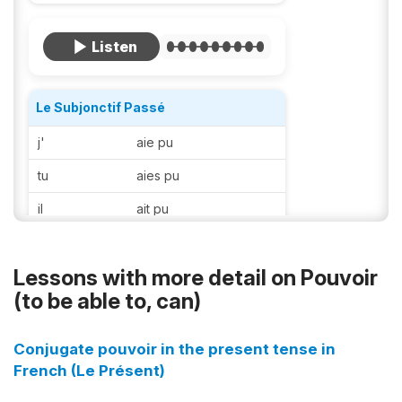
Le Subjonctif Passé
j'
aie pu
tu
aies pu
il
ait pu
elle
ait pu
Lessons with more detail on Pouvoir
on
ait pu
(to be able to, can)
nous
ayons pu
vous
ayez pu
Conjugate pouvoir in the present tense in
French (Le Présent)
ils
aient pu