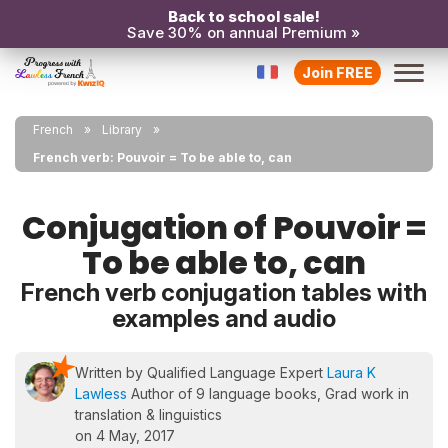
Back to school sale!
Save 30% on annual Premium »
Join FREE
French
Library
French verb: Pouvoir = To be able to, can
Conjugation of Pouvoir =
To be able to, can
French verb conjugation tables with
examples and audio
Written by Qualified Language Expert
Laura K
Lawless
Author of 9 language books, Grad work in
translation & linguistics
on 4 May, 2017