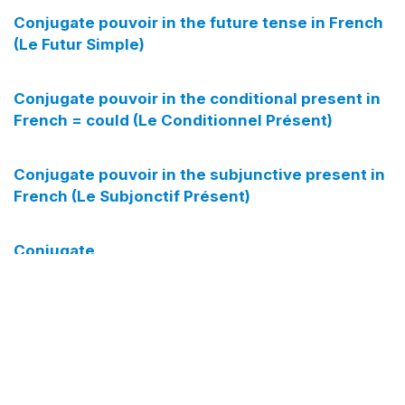
elles
aient pu
Conjugate pouvoir in the future tense in French
(Le Futur Simple)
Conjugate pouvoir in the conditional present in
French = could (Le Conditionnel Présent)
Le Subjonctif Imparfait
je
pusse
Conjugate pouvoir in the subjunctive present in
French (Le Subjonctif Présent)
tu
pusses
il
pût
Conjugate
elle
pût
voir/devoir/pouvoir/boire/croire/savoir/lire/plaire/
(+ avoir) in the compound past in French (Le Passé
on
pût
Composé)
nous
pussions
vous
pussiez
Conjugate pouvoir in the pluperfect tense in
French (Le Plus-que-Parfait)
ils
pussent