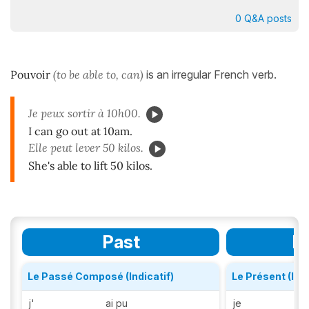
0 Q&A posts
Pouvoir
(to be able to, can)
is an irregular French verb.
Je peux sortir à 10h00.
I can go out at 10am.
Elle peut lever 50 kilos.
She's able to lift 50 kilos.
Past
P
Le Passé Composé (Indicatif)
Le Présent (Indi
j'
ai pu
je