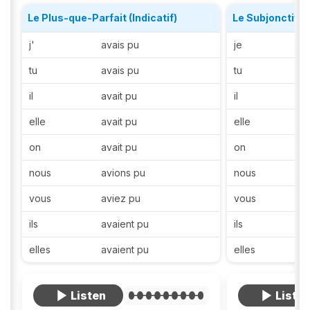
Le Plus-que-Parfait (Indicatif)
Le Subjonctif P
j'
avais pu
je
tu
avais pu
tu
il
avait pu
il
elle
avait pu
elle
on
avait pu
on
nous
avions pu
nous
vous
aviez pu
vous
ils
avaient pu
ils
elles
avaient pu
elles