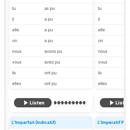
tu
as pu
tu
il
a pu
il
elle
a pu
elle
on
a pu
on
nous
avons pu
nous
vous
avez pu
vous
ils
ont pu
ils
elles
ont pu
elles
L'Imparfait (Indicatif)
L'Impératif Pré