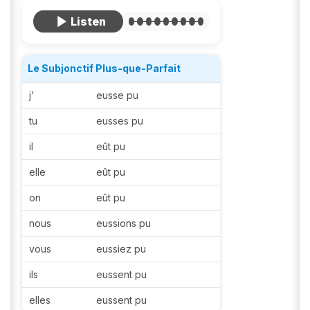
Le Subjonctif Plus-que-Parfait
j'
eusse pu
tu
eusses pu
il
eût pu
elle
eût pu
on
eût pu
nous
eussions pu
vous
eussiez pu
ils
eussent pu
elles
eussent pu