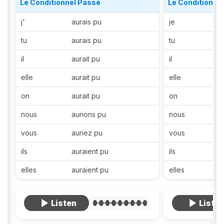
Le Conditionnel Passé
Le Conditionne
j'
aurais pu
je
tu
aurais pu
tu
il
aurait pu
il
elle
aurait pu
elle
on
aurait pu
on
nous
aurions pu
nous
vous
auriez pu
vous
ils
auraient pu
ils
elles
auraient pu
elles